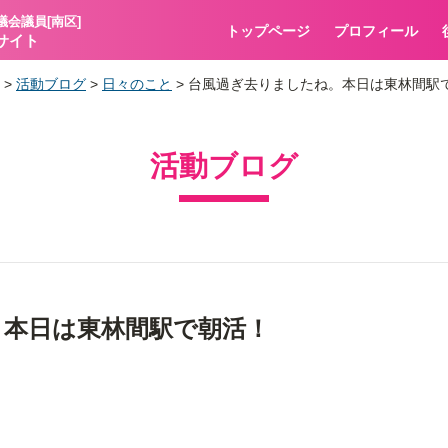
議会議員[南区]
トップページ
プロフィール
サイト
>
活動ブログ
>
日々のこと
>
台風過ぎ去りましたね。本日は東林間駅
活動ブログ
。本日は東林間駅で朝活！