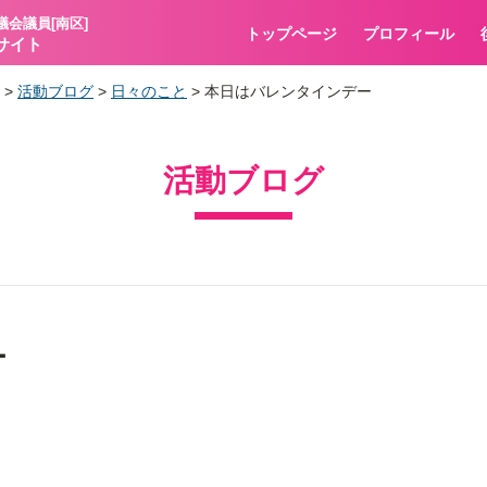
議会議員[南区]
トップページ
プロフィール
サイト
>
活動ブログ
>
日々のこと
>
本日はバレンタインデー
活動ブログ
ー