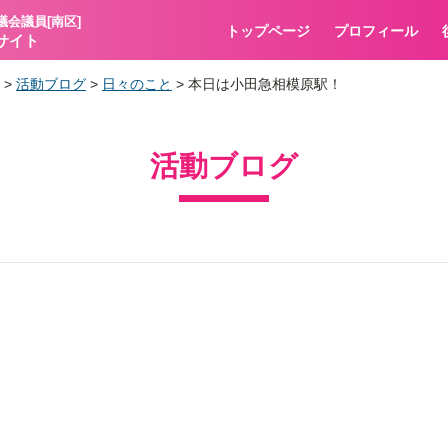
議会議員[南区]
トップページ
プロフィール
サイト
>
活動ブログ
>
日々のこと
>
本日は小田急相模原駅！
活動ブログ