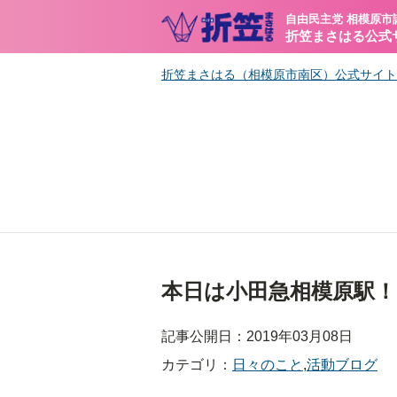
自由民主党 相模原市
折笠まさはる公式
折笠まさはる（相模原市南区）公式サイト
本日は小田急相模原駅！
記事公開日：2019年03月08日
カテゴリ：
日々のこと
,
活動ブログ